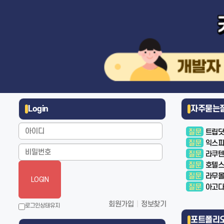
Login
자주묻는
질문
트립닷
질문
익스피
질문
라쿠텐
질문
호텔스
질문
라무몰
LOGIN
질문
아고다
회원가입
|
정보찾기
로그인상태유지
포트폴리