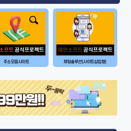
주소모음사이트
채팅솔루션(사이트삽입형)