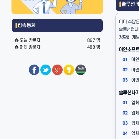
솔루션 
이미 수많은
접속통계
솔루션업체를
정확히 개
오늘 방문자
867 명
어제 방문자
488 명
아인소프트
01
아인
02
아인
03
아인
솔루션사기
01
업체
02
업체
03
업체
04
업체