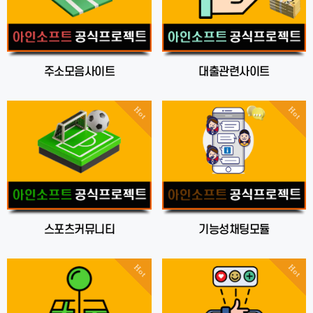
주소모음사이트
대출관련사이트
Hot
Hot
스포츠커뮤니티
기능성채팅모듈
Hot
Hot