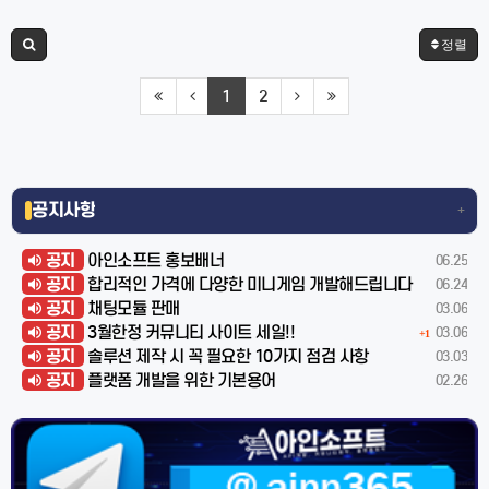
정렬
1
2
공지사항
+
공지
아인소프트 홍보배너
06.25
공지
합리적인 가격에 다양한 미니게임 개발해드립니다
06.24
공지
채팅모듈 판매
03.06
공지
3월한정 커뮤니티 사이트 세일!!
03.06
+1
공지
솔루션 제작 시 꼭 필요한 10가지 점검 사항
03.03
공지
플랫폼 개발을 위한 기본용어
02.26