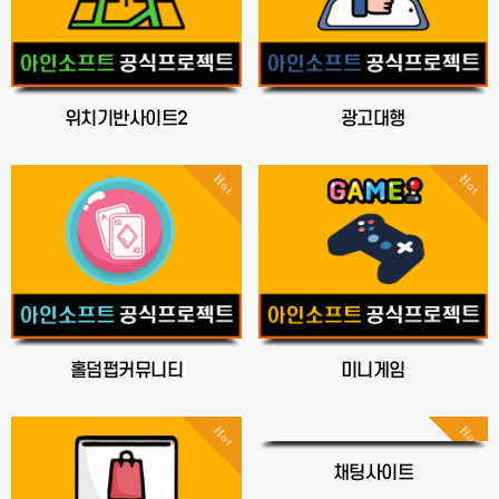
위치기반사이트2
광고대행
Hot
Hot
홀덤펍커뮤니티
미니게임
Hot
Hot
채팅사이트