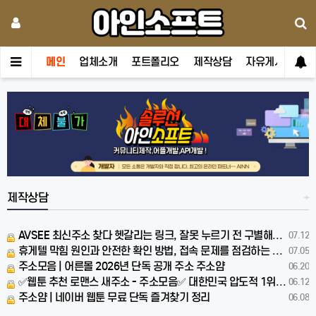
메인
업체소개
포트폴리오
제작상담
자유게시판
제작상담
+
AVSEE 최신주소 찾다 헷갈리는 링크, 잘못 누르기 전 구별해야 할 신호
07.12
휴게텔 막힘 원인과 안전한 확인 방법, 접속 문제를 점검하는 실전 가이드
07.05
주소모음 | 어른몰 2026년 단독 공개 주소 주소얌
06.20
✅웹툰 추천 로맨스 새주소 - 주소모음✅ 대한민국 압도적 1위 주소얌
06.12
주소얌 | 네이버 웹툰 무료 단독 즐겨찾기 정리
06.08