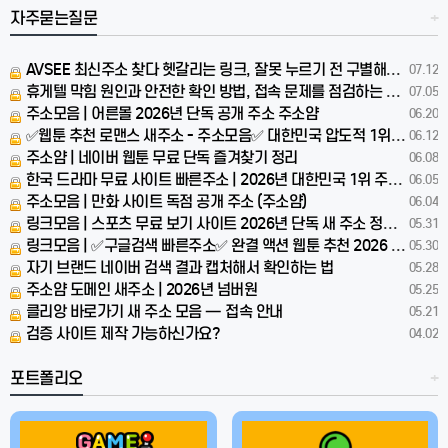
자주묻는질문
+
AVSEE 최신주소 찾다 헷갈리는 링크, 잘못 누르기 전 구별해야 할 신호
07.12
휴게텔 막힘 원인과 안전한 확인 방법, 접속 문제를 점검하는 실전 가이드
07.05
주소모음 | 어른몰 2026년 단독 공개 주소 주소얌
06.20
✅웹툰 추천 로맨스 새주소 - 주소모음✅ 대한민국 압도적 1위 주소얌
06.12
주소얌 | 네이버 웹툰 무료 단독 즐겨찾기 정리
06.08
한국 드라마 무료 사이트 빠른주소 | 2026년 대한민국 1위 주소얌
06.05
주소모음 | 만화 사이트 독점 공개 주소 (주소얌)
06.04
링크모음 | 스포츠 무료 보기 사이트 2026년 단독 새 주소 정리 | 주소얌
05.31
링크모음 | ✅구글검색 빠른주소✅ 완결 액션 웹툰 추천 2026 비공개자료, 방금 풀렸다 (주소얌)
05.30
자기 브랜드 네이버 검색 결과 캡처해서 확인하는 법
05.28
주소얌 도메인 새주소 | 2026년 넘버원
05.25
클리앙 바로가기 새 주소 모음 — 접속 안내
05.21
검증 사이트 제작 가능하신가요?
04.02
포트폴리오
+