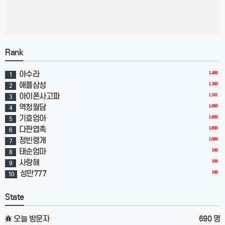
Rank
아수라
1,400
1
애플삼성
1,300
2
아이폰사고파
1,101
3
역청월담
1,000
4
기효엄아
1,000
5
다판엽촉
1,000
6
정빈령개
1,000
7
태순엄마
100
8
사랑해
100
9
성만777
100
10
State
오늘 방문자
690 명