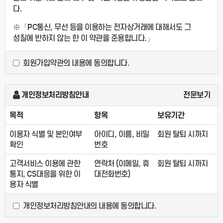
다.
※「PC통신, 무선 등을 이용하는 전자상거래에 대해서도 그
성질에 반하지 않는 한 이 약관을 준용합니다.」
회원가입약관의 내용에 동의합니다.
제2조 정의
"몰" 이란 "회사"가 재화 또는 용역(이하 "재화 등" 이라 함)
을 이용자에게 제공하기 위하여 컴퓨터등 정보통신설비를
개인정보처리방침안내
전문보기
이용하여 재화 등을 거래할 수 있도록 설정한 가상의
영업장을 말하며, 아울러 사이버몰을 운영하는 사업자의
목적
항목
보유기간
의미로도 사용합니다.
이용자 식별 및 본인여부
아이디, 이름, 비밀
회원 탈퇴 시까지
"이용자"란 "몰"에 접속하여 이 약관에 따라 "몰"이
확인
번호
제공하는 서비스를 받는 회원 및 비회원을 말합니다.
'회원'이라 함은 “몰”에 회원등록을 한 자로서, 계속적으로
고객서비스 이용에 관한
연락처 (이메일, 휴
회원 탈퇴 시까지
"몰"이 제공하는 서비스를 이용할 수 있는 자를 말합니다.
통지, CS대응을 위한 이
대전화번호)
'비회원'이라 함은 회원에 가입하지 않고 "몰"이 제공하는
용자 식별
서비스를 이용하는 자를 말합니다.
개인정보처리방침안내의 내용에 동의합니다.
제3조 약관 등의 명시와 설명 및 개정