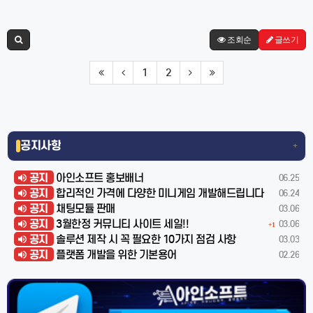
조회순
글쓰기
1
2
공지사항
+
공지
아인소프트 홍보배너
06.25
공지
합리적인 가격에 다양한 미니게임 개발해드립니다
06.24
공지
채팅모듈 판매
03.06
공지
3월한정 커뮤니티 사이트 세일!!
03.06
+1
공지
솔루션 제작 시 꼭 필요한 10가지 점검 사항
03.03
공지
플랫폼 개발을 위한 기본용어
02.26