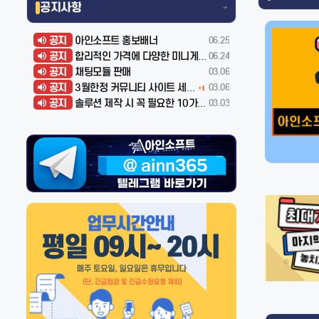
공지사항
+
공지
아인소프트 홍보배너
06.25
공지
합리적인 가격에 다양한 미니게임 개발해드립니다
06.24
공지
채팅모듈 판매
03.06
공지
3월한정 커뮤니티 사이트 세일!!
03.06
+1
공지
솔루션 제작 시 꼭 필요한 10가지 점검 사항
03.03