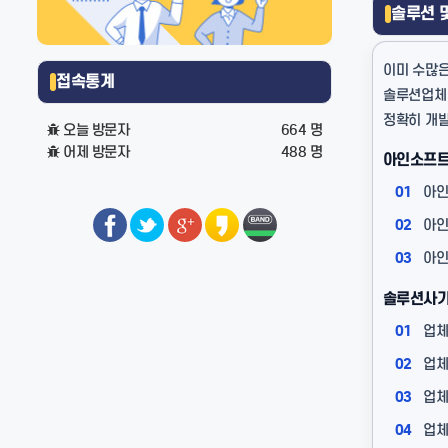
솔루션 
이미 수많은
접속통계
솔루션업체를
정확히 개
오늘 방문자
664 명
어제 방문자
488 명
아인소프트
01
아인
02
아인
03
아인
솔루션사기
01
업체
02
업체
03
업체
04
업체