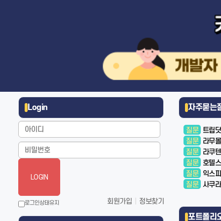
Login
자주묻는
질문
트립닷
질문
라무몰
질문
라쿠텐
질문
호텔스
질문
익스피
LOGIN
질문
사쿠라
회원가입
|
정보찾기
로그인상태유지
포트폴리