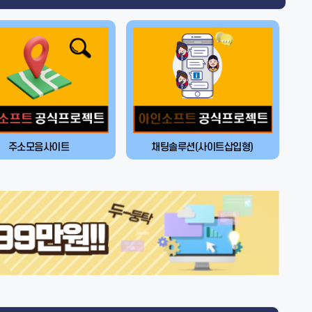
주소모음사이트
채팅솔루션(사이트삽입형)