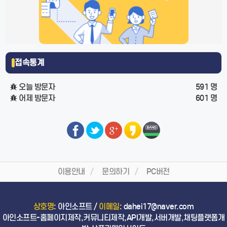
접속통계
오늘 방문자
591 명
어제 방문자
601 명
이용안내
문의하기
PC버전
상호명
: 아인소프트 /
이메일
: dahei17@naver.com
아인소프트-홈페이지제작,커뮤니티제작,API개발,서버개발,채팅플랫폼개