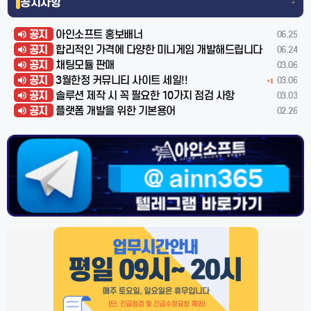
공지사항
+
공지
아인소프트 홍보배너
06.25
공지
합리적인 가격에 다양한 미니게임 개발해드립니다
06.24
공지
채팅모듈 판매
03.06
공지
3월한정 커뮤니티 사이트 세일!!
03.06
+1
공지
솔루션 제작 시 꼭 필요한 10가지 점검 사항
03.03
공지
플랫폼 개발을 위한 기본용어
02.26